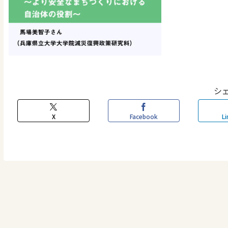
シ
X
Facebook
Li