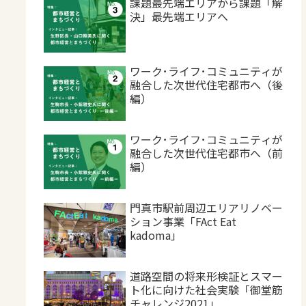
課題最先端エリアから課題「解
決」最先端エリアへ
ワーク･ライフ･コミュニティが
融合した次世代住宅都市へ（後
編）
ワーク･ライフ･コミュニティが
融合した次世代住宅都市へ（前
編）
門真市駅前周辺エリアリノベー
ション事業「FAct Eat
kadoma」
道路空間の将来形検証とスマー
ト化に向けた社会実験「御堂筋
チャレンジ2021」