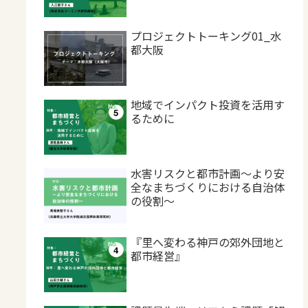
プロジェクトトーキング01_水
都大阪
地域でインパクト投資を活用す
るために
水害リスクと都市計画～より安
全なまちづくりにおける自治体
の役割～
『里へ変わる神戸の郊外団地と
都市経営』