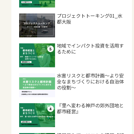
プロジェクトトーキング01_水
都大阪
地域でインパクト投資を活用す
るために
水害リスクと都市計画～より安
全なまちづくりにおける自治体
の役割～
『里へ変わる神戸の郊外団地と
都市経営』