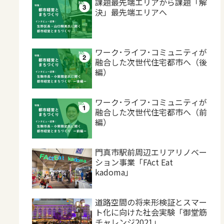
課題最先端エリアから課題「解
決」最先端エリアへ
ワーク･ライフ･コミュニティが
融合した次世代住宅都市へ（後
編）
ワーク･ライフ･コミュニティが
融合した次世代住宅都市へ（前
編）
門真市駅前周辺エリアリノベー
ション事業「FAct Eat
kadoma」
道路空間の将来形検証とスマー
ト化に向けた社会実験「御堂筋
チャレンジ2021」