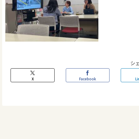
シ
X
Facebook
Li