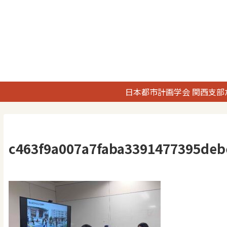
日本都市計画学会 関西支部
c463f9a007a7faba3391477395deb