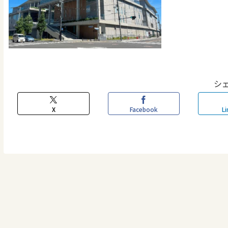
シ
X
Facebook
Li