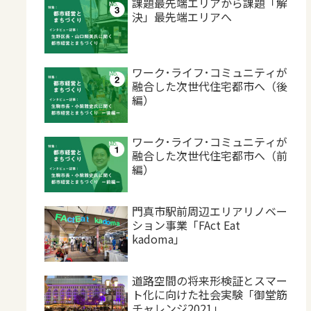
課題最先端エリアから課題「解
決」最先端エリアへ
ワーク･ライフ･コミュニティが
融合した次世代住宅都市へ（後
編）
ワーク･ライフ･コミュニティが
融合した次世代住宅都市へ（前
編）
門真市駅前周辺エリアリノベー
ション事業「FAct Eat
kadoma」
道路空間の将来形検証とスマー
ト化に向けた社会実験「御堂筋
チャレンジ2021」