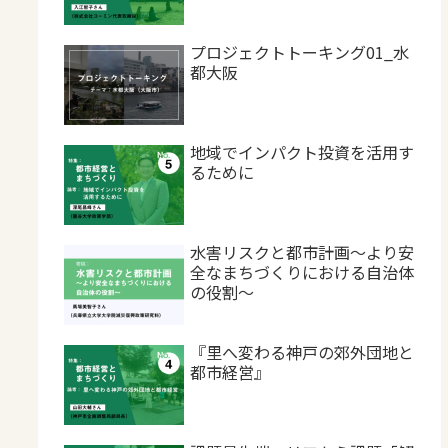
プロジェクトトーキング01_水
都大阪
地域でインパクト投資を活用す
るために
水害リスクと都市計画～より安
全なまちづくりにおける自治体
の役割～
『里へ変わる神戸の郊外団地と
都市経営』